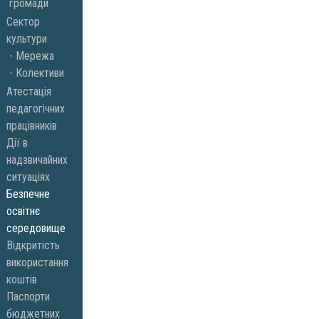
громади
Сектор
культури
Мережа
Колективи
Атестація
педагогічних
працівників
Дії в
надзвичайних
ситуаціях
Безпечне
освітнє
середовище
Відкритість
використання
коштів
Паспорти
бюджетних