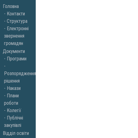
Skip
Головна
to
Контакти
Структура
content
Електронні
звернення
громадян
Документи
Програми
Розпорядження,
рішення
Накази
Плани
роботи
Колегії
Публічні
закупівлі
Відділ освіти