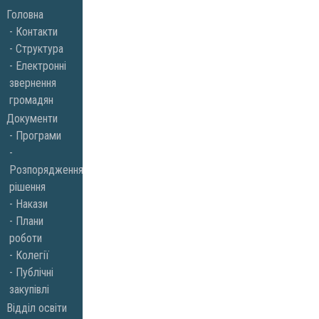
Skip
Головна
to
Контакти
Структура
content
Електронні
звернення
громадян
Документи
Програми
Розпорядження,
рішення
Накази
Плани
роботи
Колегії
Публічні
закупівлі
Відділ освіти