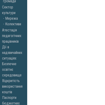
громади
Сектор
культури
Мережа
Колективи
Атестація
педагогічних
працівників
Дії в
надзвичайних
ситуаціях
Безпечне
освітнє
середовище
Відкритість
використання
коштів
Паспорти
бюджетних