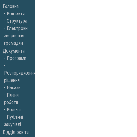
Skip
Головна
to
Контакти
Структура
content
Електронні
звернення
громадян
Документи
Програми
Розпорядження,
рішення
Накази
Плани
роботи
Колегії
Публічні
закупівлі
Відділ освіти