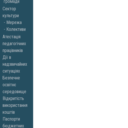
громади
Сектор
культури
Мережа
Колективи
Атестація
педагогічних
працівників
Дії в
надзвичайних
ситуаціях
Безпечне
освітнє
середовище
Відкритість
використання
коштів
Паспорти
бюджетних