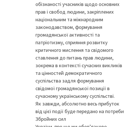
обізнаності учасників щодо основних
прав і свобод людини, закріплених
національним та міжнародним
законодавством, формування
громадянської активності та
патріотизму, сприяння розвитку
критичного мислення та свідомого
ставлення до питань прав людини,
зокрема в контексті сучасних викликів
та цінностей демократичного
суспільства задля формування
свідомої громадянської позиції в
сучасному українському суспільстві.
Як завжди, абсолютно весь прибуток
від цієї події буде передано на потреби
Збройних сил
України, про що ми обовʼязково