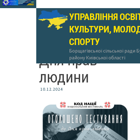
УПРАВЛІННЯ ОСВІ
КУЛЬТУРИ, МОЛОД
Тестування до
СПОРТУ
Борщагівської сільської ради 
Дня прав
району Київської області
людини
10.12.2024