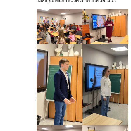
найвідоміші твори Ліни Василівни.