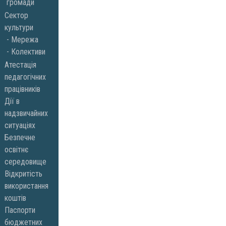
громади
Сектор
культури
Мережа
Колективи
Атестація
педагогічних
працівників
Дії в
надзвичайних
ситуаціях
Безпечне
освітнє
середовище
Відкритість
використання
коштів
Паспорти
бюджетних