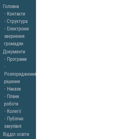
Skip
Головна
to
Контакти
Структура
content
Електронні
звернення
громадян
Документи
Програми
Розпорядження,
рішення
Накази
Плани
роботи
Колегії
Публічні
закупівлі
Відділ освіти