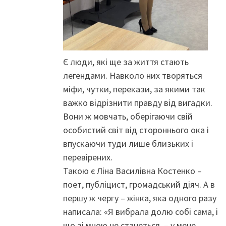
Є люди, які ще за життя стають
легендами. Навколо них творяться
міфи, чутки, перекази, за якими так
важко відрізнити правду від вигадки.
Вони ж мовчать, оберігаючи свій
особистий світ від стороннього ока і
впускаючи туди лише близьких і
перевірених.
Такою є Ліна Василівна Костенко –
поет, публіцист, громадський діяч. А в
першу ж чергу – жінка, яка одного разу
написала: «Я вибрала долю собі сама, і
що зі мною не станеться, – у мене