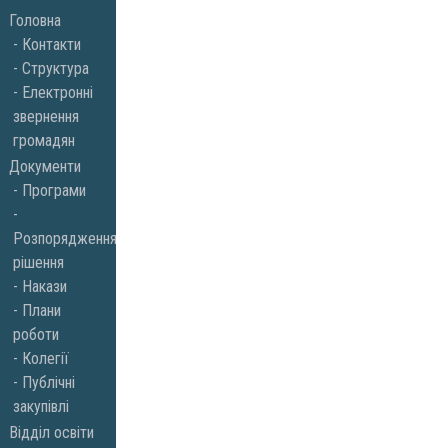
Skip
Головна
to
Контакти
Структура
content
Електронні
звернення
громадян
Документи
Програми
Розпорядження,
рішення
Накази
Плани
роботи
Колегії
Публічні
закупівлі
Відділ освіти