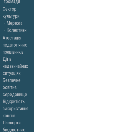
громади
Сектор
культури
Мережа
Колективи
Атестація
педагогічних
працівників
Дії в
надзвичайних
ситуаціях
Безпечне
освітнє
середовище
Відкритість
використання
коштів
Паспорти
бюджетних