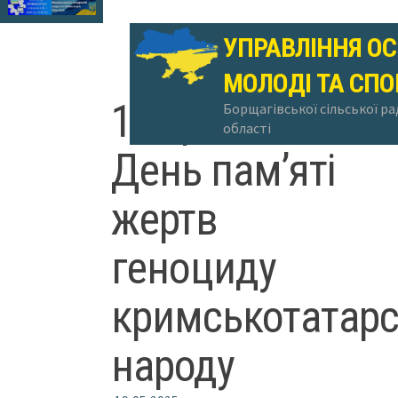
УПРАВЛІННЯ ОС
МОЛОДІ ТА СПО
18 травня —
Борщагівської сільської ра
області
День пам’яті
жертв
геноциду
кримськотатарс
народу