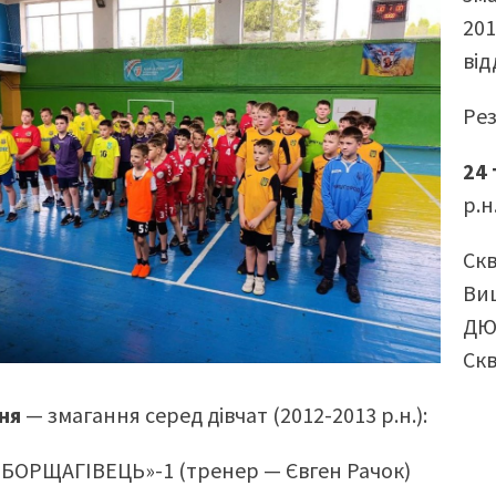
201
від
Рез
24
р.н.
Ск
Ви
ДЮ
Ск
ня
— змагання серед дівчат (2012-2013 р.н.):
БОРЩАГІВЕЦЬ»-1 (тренер — Євген Рачок)