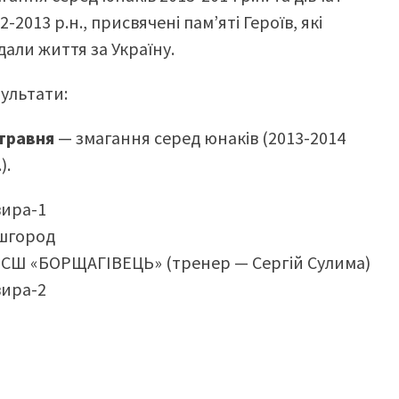
2-2013 р.н., присвячені пам’яті Героїв, які
дали життя за Україну.
ультати:
 травня
— змагання серед юнаків (2013-2014
).
вира-1
шгород
СШ «БОРЩАГІВЕЦЬ» (тренер — Сергій Сулима)
вира-2