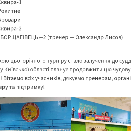
квира-1
окитне
ровари
квира-2
БОРЩАГІВЕЦЬ»-2 (тренер — Олександр Лисов)
ою цьогорічного турніру стало залучення до суд
у Київської області планує продовжити цю чудову 
в! Вітаємо всіх учасників, дякуємо тренерам, орга
ру та підтримку!