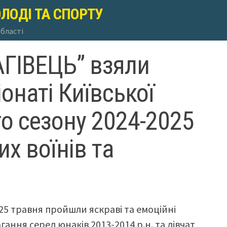
ОЛОДІ ТА СПОРТУ
області
ГІВЕЦЬ” взяли
онаті Київської
го сезону 2024-2025
их воїнів та
25 травня пройшли яскраві та емоційні
гання серед юнаків 2013-2014 р.н. та дівчат