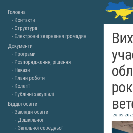
Skip
Головна
to
Контакти
content
Структура
Ви
Електронні звернення громадян
Документи
уча
Програми
Розпорядження, рішення
обл
Накази
Плани роботи
рок
Колегії
Публічні закупівлі
вет
Відділ освіти
Заклади освіти
28.05.202
Дошкільної
Загальної середньої