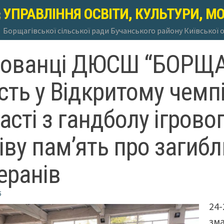
УПРАВЛІННЯ ОСВІТИ, КУЛЬТУРИ, М
Борщагівської сільської ради Бучанського району Київської 
хованці ДЮСШ “БОРЩА
сть у Відкритому чемпі
асті з гандболу ігрово
іву пам’ять про загибл
еранів
5
24-
зма