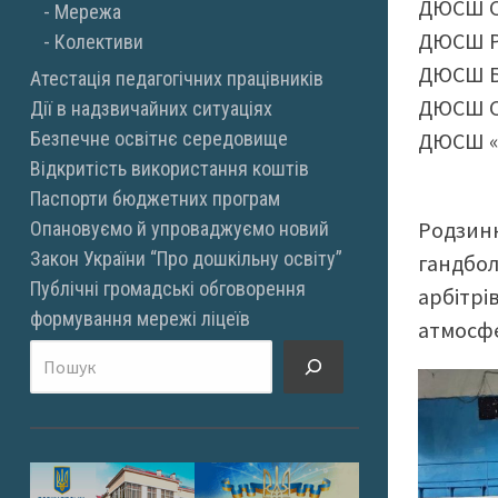
ДЮСШ С
Мережа
ДЮСШ Р
Колективи
ДЮСШ Б
Атестація педагогічних працівників
ДЮСШ С
Дії в надзвичайних ситуаціях
ДЮСШ «
Безпечне освітнє середовище
Відкритість використання коштів
Паспорти бюджетних програм
Родзинк
Опановуємо й упроваджуємо новий
Закон України “Про дошкільну освіту”
гандбол
Публічні громадські обговорення
арбітрі
формування мережі ліцеїв
атмосфе
Пошук