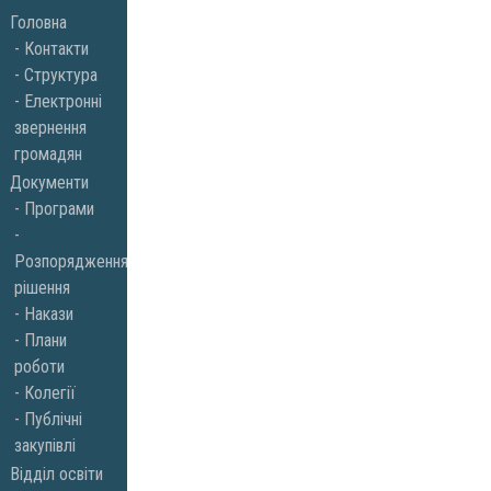
Skip
Головна
to
Контакти
Структура
content
Електронні
звернення
громадян
Документи
Програми
Розпорядження,
рішення
Накази
Плани
роботи
Колегії
Публічні
закупівлі
Відділ освіти