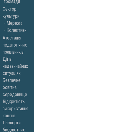
громади
Сектор
культури
Мережа
Колективи
Атестація
педагогічних
працівників
Дії в
надзвичайних
ситуаціях
Безпечне
освітнє
середовище
Відкритість
використання
коштів
Паспорти
бюджетних