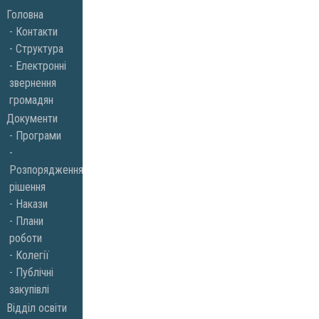
Skip
Головна
to
Контакти
Структура
content
Електронні
звернення
громадян
Документи
Програми
Розпорядження,
рішення
Накази
Плани
роботи
Колегії
Публічні
закупівлі
Відділ освіти