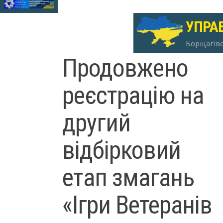
УПРАВ
Борщагівсь
Продовжено
реєстрацію на
другий
відбірковий
етап змагань
«Ігри Ветеранів