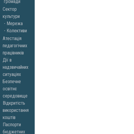
громади
Сектор
культури
Мережа
Колективи
Атестація
педагогічних
працівників
Дії в
надзвичайних
ситуаціях
Безпечне
освітнє
середовище
Відкритість
використання
коштів
Паспорти
бюджетних