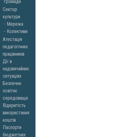
громади
Сектор
культури
Мережа
Колективи
Атестація
педагогічних
працівників
Дії в
надзвичайних
ситуаціях
Безпечне
освітнє
середовище
Відкритість
використання
коштів
Паспорти
бюджетних