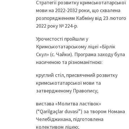
Стратегії розвитку кримськотатарської
мови на 2022-2032 роки, що схвалена
розпорядженням Кабміну від 23 лютого
2022 року № 224-р.
Урочистості пройшли у
Кримськотатарському ліцеї «Бірлік
Скул» (с. Чайки). Програма заходу була
насиченою та різноманітною:
круглий стіл, присвячений розвитку
кримськотатарської мови та
затвердженому Правопису;
вистава «Молитва ластівок»
(“Qarilgaçlar duvasi”) за твором Номана
Челебіджихана, підготовлена
колективом ліцею;