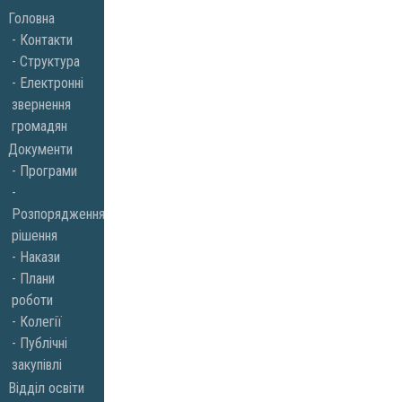
Skip
Головна
to
Контакти
Структура
content
Електронні
звернення
громадян
Документи
Програми
Розпорядження,
рішення
Накази
Плани
роботи
Колегії
Публічні
закупівлі
Відділ освіти