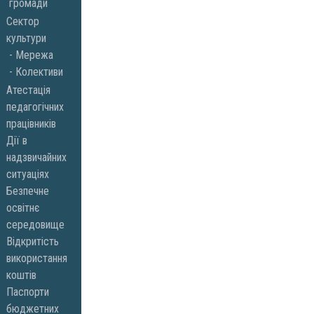
громади
Сектор
культури
Мережа
Колективи
Атестація
педагогічних
працівників
Дії в
надзвичайних
ситуаціях
Безпечне
освітнє
середовище
Відкритість
використання
коштів
Паспорти
бюджетних