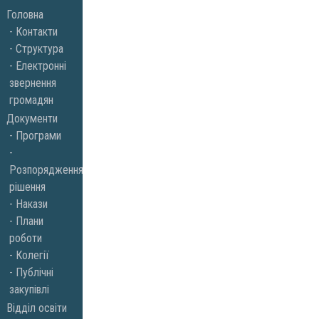
Skip
Головна
to
Контакти
Структура
content
Електронні
звернення
громадян
Документи
Програми
Розпорядження,
рішення
Накази
Плани
роботи
Колегії
Публічні
закупівлі
Відділ освіти