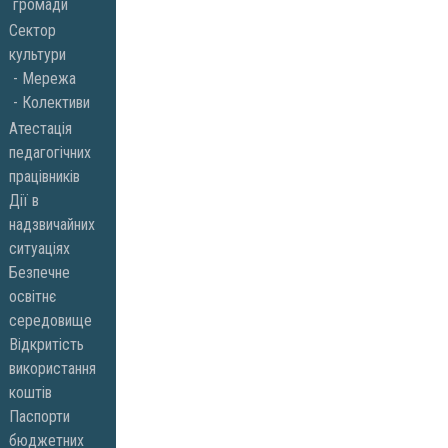
громади
Сектор
культури
Мережа
Колективи
Атестація
педагогічних
працівників
Дії в
надзвичайних
ситуаціях
Безпечне
освітнє
середовище
Відкритість
використання
коштів
Паспорти
бюджетних