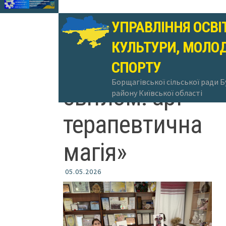
УПРАВЛІННЯ ОСВІ
КУЛЬТУРИ, МОЛОД
«Наповнення
СПОРТУ
Борщагівської сільської ради 
світлом: арт-
району Київської області
терапевтична
магія»
05.05.2026