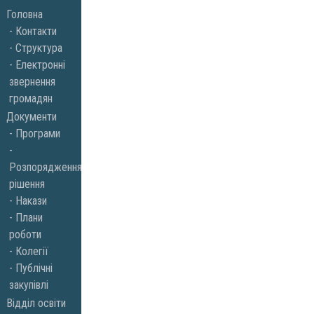
Skip
Головна
to
Контакти
Структура
content
Електронні
звернення
громадян
Документи
Програми
Розпорядження,
рішення
Накази
Плани
роботи
Колегії
Публічні
закупівлі
Відділ освіти