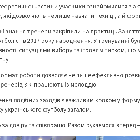
 теоретичної частини учасники ознайомилися з а
, які дозволяють не лише навчати техніці, а й фо
і знання тренери закріпили на практиці. Заняття в
тболістів 2017 року народження. У тренуванні бу
вності, ситуаціями вибору та ігровим тиском, щ
тчу.
ормат роботи дозволяє не лише ефективно розви
тренерів, які працюють із молоддю.
ння подібних заходів є важливим кроком у форму
у українського футболу загалом.
 за довіру та співпрацю. Разом рухаємося вперед 