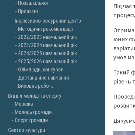
Позашкільної
Під час
Приватні
процесу
Інклюзивно-ресурсний центр
Методичні рекомендації
Отриман
2022/2023 навчальний рік
юних фу
2023/2024 навчальний рік
варіати
2024/2025 навчальний рік
умов ма
2025/2026 навчальний рік
Олімпіади, конкурси
Такий ф
Дистанційне навчання
рівень 
Виховна робота
Проведе
Відділ молоді та спорту
Мережа
розвитк
Молодь громади
Дякуємо
Спорт громади
Сектор культури