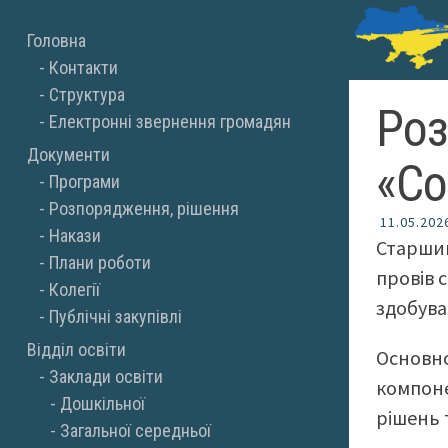
Skip
Головна
to
Контакти
content
Структура
Роз
Електронні звернення громадян
Документи
«Со
Програми
Розпорядження, рішення
11.05.202
Накази
Старший
Плани роботи
провів 
Колегії
здобува
Публічні закупівлі
Відділ освіти
Основно
Заклади освіти
компоне
Дошкільної
рішень 
Загальної середньої