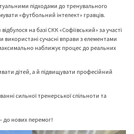
ктуальними підходами до тренувального
рмувати «футбольний інтелект» гравців.
ідбулося на базі СКК «Софіївський» за участі
ли використані сучасні вправи з елементами
о максимально наближує процес до реальних
вати дітей, а й підвищувати професійний
ванні сильної тренерської спільноти та
— до нових перемог!