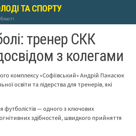
ОЛОДІ ТА СПОРТУ
області
олі: тренер СКК
досвідом з колегами
ого комплексу «Софіївський» Андрій Панасюк
ної освіти та лідерства для тренерів, які
я футболістів — одного з ключових
когнітивних здібностей, швидкого прийняття