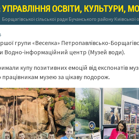
УПРАВЛІННЯ ОСВІТИ, КУЛЬТУРИ, М
Борщагівської сільської ради Бучанського району Київської 
6
аршої групи «Веселка» Петропавлівсько-Борщагівс
ли Водно-інформаційний центр (Музей води).
римали купу позитивних емоцій від експонатів муз
 працівникам музею за цікаву подорож.