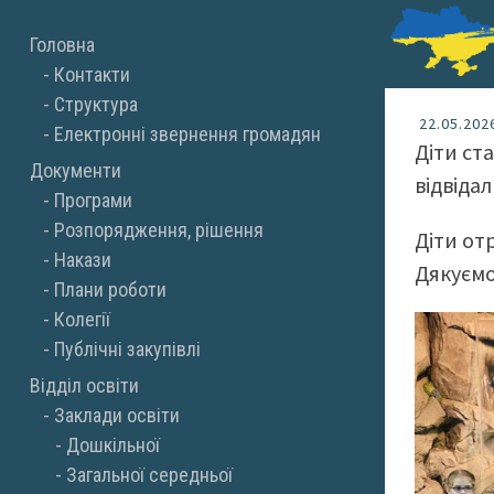
Skip
Головна
to
Контакти
content
Структура
22.05.202
Електронні звернення громадян
Діти ст
Документи
відвіда
Програми
Розпорядження, рішення
Діти от
Накази
Дякуємо
Плани роботи
Колегії
Публічні закупівлі
Відділ освіти
Заклади освіти
Дошкільної
Загальної середньої