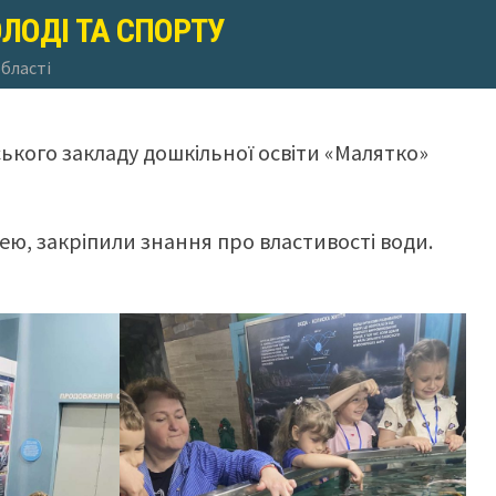
ОЛОДІ ТА СПОРТУ
області
ького закладу дошкільної освіти «Малятко»
ею, закріпили знання про властивості води.