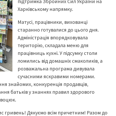
підтримка Збройних Сил України на
Харківському напрямку.
Матусі, працівники, вихованці
старанно готувалися до цього дня.
Адміністрація впорядковувала
територію, складала меню для
працівниць кухні. У підсумку столи
ломились від домашніх смаколиків, а
розважальна програма дивувала
сучасними яскравими номерами.
ання знайомих, конкуренція продавців,
ання батьків у знаннях правил здорового
ивоцюк.
ис гривень! Дякуємо всім причетним! Разом до