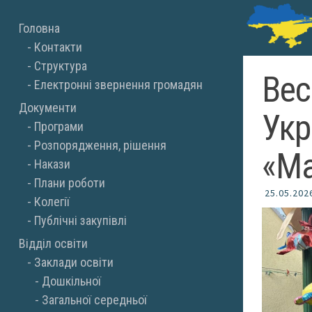
Skip
Головна
to
Контакти
content
Структура
Вес
Електронні звернення громадян
Документи
Укр
Програми
Розпорядження, рішення
«Ма
Накази
Плани роботи
25.05.202
Колегії
Публічні закупівлі
Відділ освіти
Заклади освіти
Дошкільної
Загальної середньої