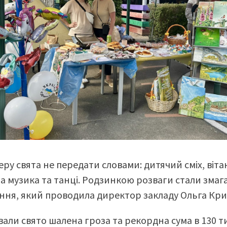
ру свята не передати словами: дитячий сміх, віт
а музика та танці. Родзинкою розваги стали змаг
ння, який проводила директор закладу Ольга Кр
вали свято шалена гроза та рекордна сума в 130 т