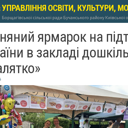
УПРАВЛІННЯ ОСВІТИ, КУЛЬТУРИ, М
Борщагівської сільської ради Бучанського району Київської 
няний ярмарок на під
аїни в закладі дошкіль
лятко»
6