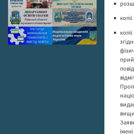
розш
копії
копі
згідн
фізич
прий
пові
відмі
Проп
наці
видав
вищих
Заявк
імен