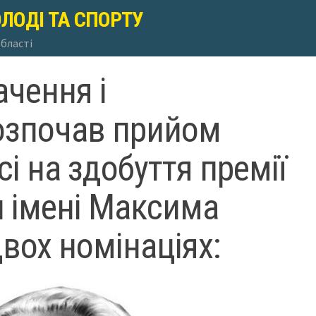
ОЛОДІ ТА СПОРТУ
області
чення і
озпочав прийом
сі на здобуття премії
и імені Максима
двох номінаціях: