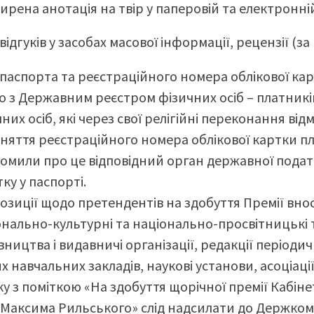
ирена анотація на твір у паперовій та електронні
 відгуків у засобах масової інформації, рецензії (за
ї паспорта та реєстраційного номера облікової ка
о з Державним реєстром фізичних осіб – платників
них осіб, які через свої релігійні переконання ві
няття реєстраційного номера облікової картки пл
домили про це відповідний орган державної подат
тку у паспорті.
озиції щодо претендентів на здобуття Премії внос
онально-культурні та національно-просвітницькі 
ництва і видавничі організації, редакції періоди
 навчальних закладів, наукові установи, асоціаці
у з поміткою «На здобуття щорічної премії Кабіне
і Максима Рильського» слід надсилати до Держком