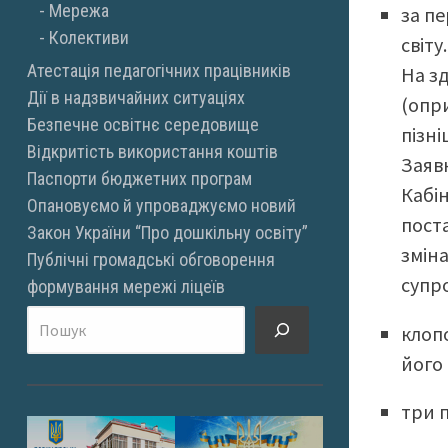
Мережа
за пе
Колективи
світу.
Атестація педагогічних працівників
На зд
Дії в надзвичайних ситуаціях
(опр
Безпечне освітнє середовище
пізні
Відкритість використання коштів
Заяв
Паспорти бюджетних програм
Кабі
Опановуємо й упроваджуємо новий
поста
Закон України “Про дошкільну освіту”
змін
Публічні громадські обговорення
супр
формування мережі ліцеїв
Пошук
клоп
його
три 