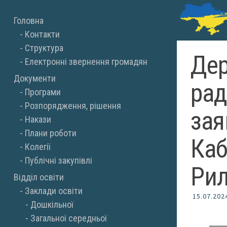
Skip
Головна
to
Контакти
content
Структура
Дер
Електронні звернення громадян
Документи
рад
Програми
Розпорядження, рішення
зая
Накази
Плани роботи
Каб
Колегії
Публічні закупівлі
Рил
Відділ освіти
Заклади освіти
15.07.202
Дошкільної
Загальної середньої