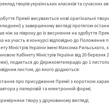
реклад творів українських класиків та сучасних а
обуття Премії висуваються нові оригінальні твори
илюднені) у завершеному вигляді протягом останні
ше ніж за півроку до їх висунення на здобуття Прем
ка на участь в конкурсі відповідно до Положення 
нету Міністрів України імені Максима Рильського,
новою Кабінету Міністрів України від 20 березня 20
ами), подається до Держкомтелерадіо до 1 листопа
овідним листом, до якого додаються:
отання про присудження Премії з короткою хара
 автора у паперовій та електронній формі;
примірники твору у друкованому вигляді;