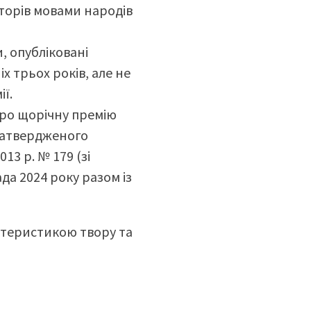
вторів мовами народів
, опубліковані
х трьох років, але не
ії.
про щорічну премію
 затвердженого
13 р. № 179 (зі
да 2024 року разом із
ктеристикою твору та