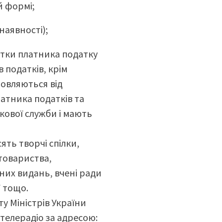
й формі;
 наявності);
ртки платника податку
 податків, крім
дмовляються від
атника податків та
кової служби і мають
ять творчі спілки,
товариства,
чних видань, вчені ради
ї тощо.
ту Міністрів України
телерадіо за адресою: