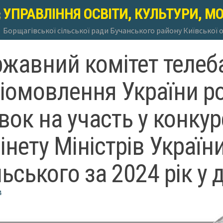
УПРАВЛІННЯ ОСВІТИ, КУЛЬТУРИ, М
Борщагівської сільської ради Бучанського району Київської 
жавний комітет телеба
іомовлення України р
вок на участь у конкур
інету Міністрів Україн
ьського за 2024 рік у 
4