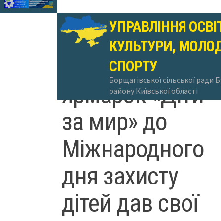
УПРАВЛІННЯ ОСВІ
КУЛЬТУРИ, МОЛОД
Благодійний
СПОРТУ
Борщагівської сільської ради 
ярмарок «Діти
району Київської області
за мир» до
Міжнародного
дня захисту
дітей дав свої