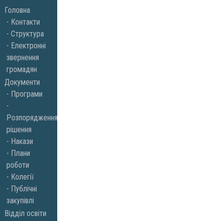
Skip
Головна
to
Контакти
Структура
content
Електронні
звернення
громадян
Документи
Програми
Розпорядження,
рішення
Накази
Плани
роботи
Колегії
Публічні
закупівлі
Відділ освіти