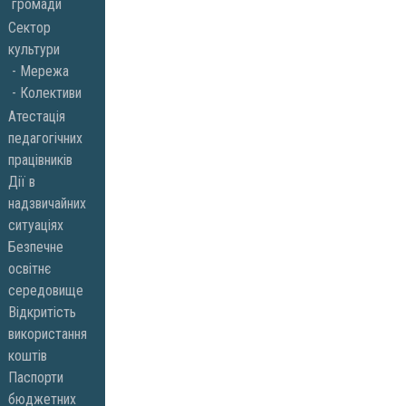
громади
Сектор
культури
Мережа
Колективи
Атестація
педагогічних
працівників
Дії в
надзвичайних
ситуаціях
Безпечне
освітнє
середовище
Відкритість
використання
коштів
Паспорти
бюджетних